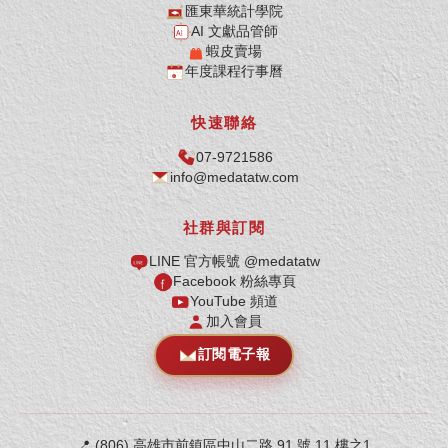
匯東華統計學院
AI 文獻品管師
蝦皮賣場
年度課程行事曆
快速聯絡
07-9721586
info@medatatw.com
社群與訂閱
LINE 官方帳號 @medatatw
Facebook 粉絲專頁
YouTube 頻道
加入會員
訂閱電子報
📍
(806) 高雄市前鎮區中山二路 91 號 11 樓之1