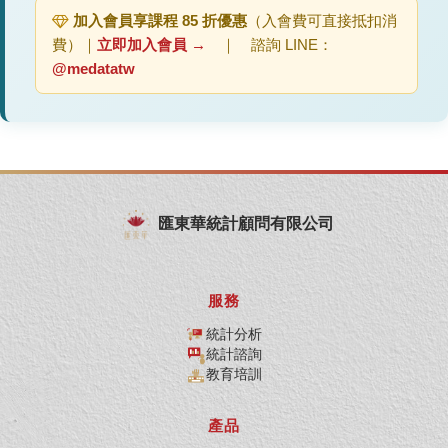
加入會員享課程 85 折優惠
（入會費可直接抵扣消
費）｜
立即加入會員 →
｜ 諮詢 LINE：
@medatatw
匯東華統計顧問有限公司
服務
統計分析
統計諮詢
教育培訓
產品