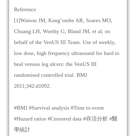
Reference
[1]Watson JM, Kang’ombe AR, Soares MO,
Chuang LH, Worthy G, Bland JM, et al; on
behalf of the VenUS III Team. Use of weekly,
low dose, high frequency ultrasound for hard to
heal venous leg ulcers: the VenUS III
randomised controlled trial. BMJ
2011;342:d1092.
#BMJ #Survival analysis #Time to event
#Hazard ratios #Censored data #存活分析
#
醫
學統計