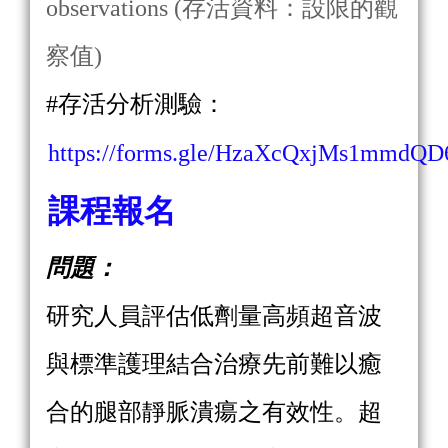
observations (存活資料：設限的觀
察值)
#存活分析測驗：
https://forms.gle/HzaXcQxjMs1mmdQD
課程報名
問題：
研究人員評估低劑量高頻超音波
與標準護理結合治療先前難以癒
合的腿部靜脈潰瘍之有效性。超