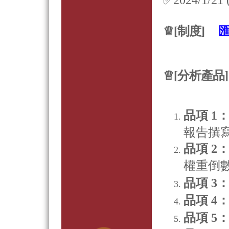
✅2024/1/
♕
[
制度
]
♕[分析產品]
品項 1
報告撰
品項 2：傾
權重倒數
品項 3
品項 4
品項 5