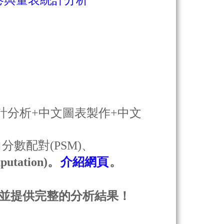
問卷與量表統計分析
計分析+中文圖表製作+中文
分數配對(PSM)、
mputation)
。
介紹網頁
。
並提供完整的分析結果！