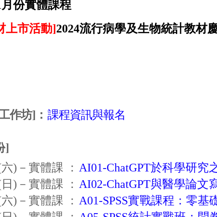
年1月份實體課程
材上市活動]
2024流行病學及生物統計教材慶
/工作坊]：
課程資訊與報名
份]
13 (六)－實體課 ：
AI01-ChatGPT於科學研
14 (日)－實體課 ：
AI02-ChatGPT與醫學論文
20 (六)－實體課 ：
A01-SPSS實戰課程：零