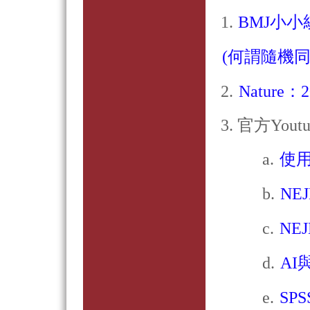
1.
BMJ小小統計
(何謂隨機同
2.
Nature
3. 官方You
a.
使用
b.
NE
c.
NE
d.
A
e.
SP