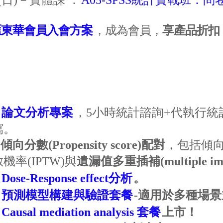
21 (日)－實體課 ：
A05-SPSS統計實戰班：
匯東華會員入會方案
，成為會員，
享產品折扣
：
論文分析專案
，5小時統計諮詢+代執行統
寫。
向分數(Propensity score)配對
，包括傾向
機率(IPTW)與
遺漏值多重插補
(multiple i
：
Dose-Response effect分析
。
：
預測模型構建與驗證套餐
-
適用於多種場景
：
Causal mediation analysis 套餐
上市！