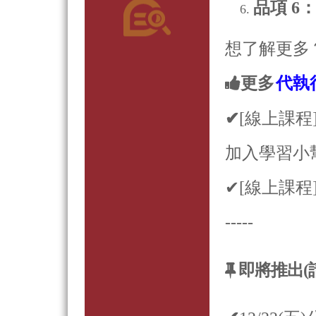
品項 6
想了解更多
更多
代執
✔
[線上課程
加入學習小
✔[線上課程
-----
即將推出(