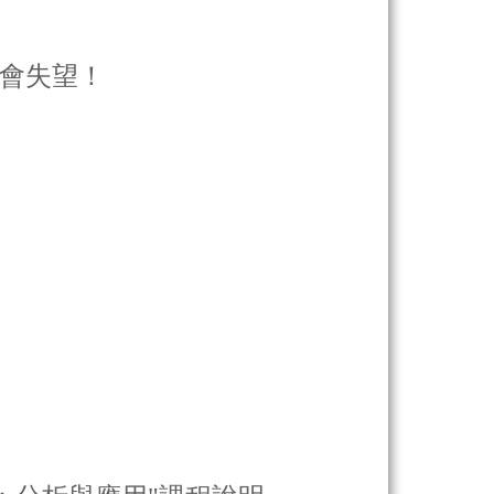
會失望！
：