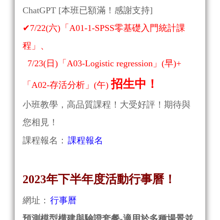
ChatGPT
[本班已額滿！感謝支持]
✔
7/22(六)「A01-1-SPSS零基礎入門統計課
程」、
7/23(日)「A03-Logistic regression」(早)+
招生中！
「A02-存活分析」(午)
小班教學，高品質課程！大受好評！期待與
您相見！
課程報名：
課程報名
2023年下半年度活動行事曆！
網址：
行事曆
預測模型構建與驗證套餐-適用於多種場景並