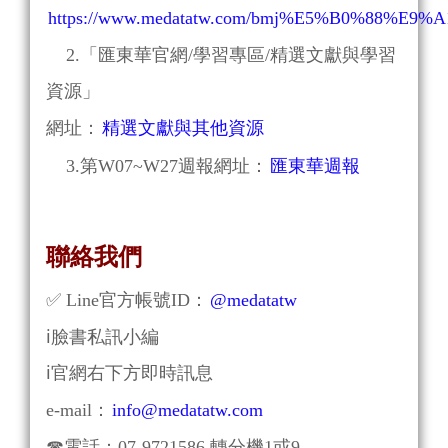
https://www.medatatw.com/bmj%E5%B0%88%E9%A
2.「匯東華官網/學習專區/精選文獻與學習
資源」
網址：
精選文獻與其他資源
3.第W07~W27週報網址：
匯東華週報
聯絡我們
✅
Line官方帳號ID：
@medatatw
ℹ臉書私訊小編
ℹ官網右下方即時訊息
e-mail：
info@medatatw.com
☎
電話：07-9721586 轉分機1或9