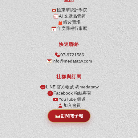
匯東華統計學院
AI 文獻品管師
蝦皮賣場
年度課程行事曆
快速聯絡
07-9721586
info@medatatw.com
社群與訂閱
LINE 官方帳號 @medatatw
Facebook 粉絲專頁
YouTube 頻道
加入會員
訂閱電子報