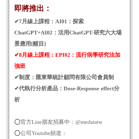
即將推出：
✔
7月線上課程：AI01：探索
ChatGPT+AI02：活用ChatGPT-研究六大場
景應用
[醒目]
✔
8月線上課程：EPI02：流行病學研究法加
強班
✔
制度：匯東華統計顧問有限公司會員制
✔
代執行分析產品：
Dose-Response effect分
析
⭕
官方Line朋友招募中：@medatatw
⭕
公司Youtube頻道：