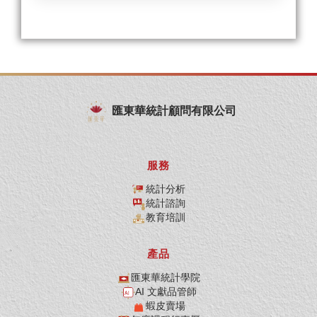
匯東華統計顧問有限公司
服務
統計分析
統計諮詢
教育培訓
產品
匯東華統計學院
AI 文獻品管師
蝦皮賣場