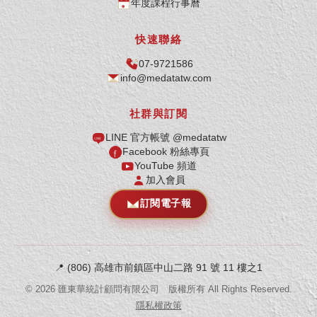
年度課程行事曆
快速聯絡
07-9721586
info@medatatw.com
社群與訂閱
LINE 官方帳號 @medatatw
Facebook 粉絲專頁
YouTube 頻道
加入會員
訂閱電子報
📍
(806) 高雄市前鎮區中山二路 91 號 11 樓之1
©
2026
匯東華統計顧問有限公司 版權所有 All Rights Reserved.
隱私權政策