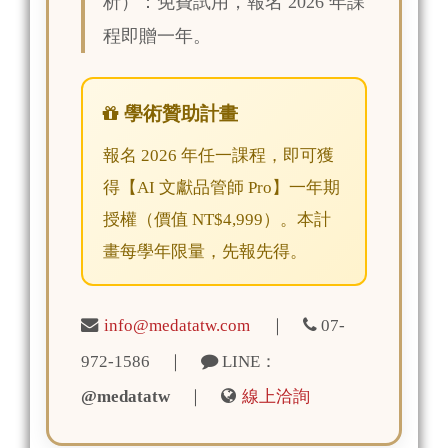
析）：免費試用，報名 2026 年課
程即贈一年。
學術贊助計畫
報名 2026 年任一課程，即可獲
得【AI 文獻品管師 Pro】一年期
授權（價值 NT$4,999）。本計
畫每學年限量，先報先得。
info@medatatw.com
｜
07-
972-1586 ｜
LINE：
@medatatw
｜
線上洽詢