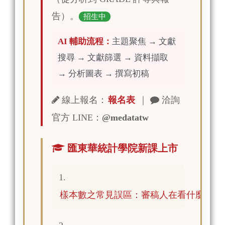
告）。
招生中
AI 輔助流程：
主題聚焦 → 文獻
搜尋 → 文獻篩選 → 資料擷取
→ 分析圖表 → 撰寫初稿
線上報名：
報名表
｜
洽詢
官方 LINE：
@medatatw
匯東華統計學院新課上市
1.
樣本數之常見誤區：審稿人在看什麼？